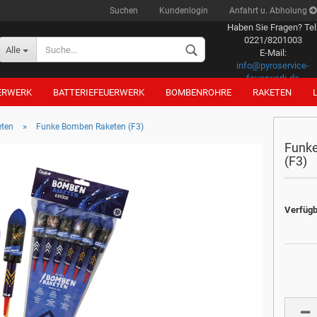
Suchen
Kundenlogin
Anfahrt u. Abholung
Haben Sie Fragen? Tel
0221/8201003
Alle
E-Mail:
info@pyroservice-
feuerwerk.de
ERWERK
BATTERIEFEUERWERK
BOMBENROHRE
RAKETEN
»
eten
Funke Bomben Raketen (F3)
Funk
(F3)
Konto erstellen
Verfügb
Passwort vergessen?