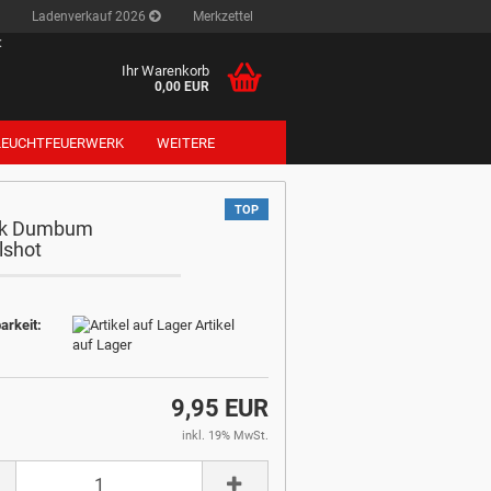
Ladenverkauf 2026
Merkzettel
:
Ihr Warenkorb
0,00 EUR
LEUCHTFEUERWERK
WEITERE
TOP
ek Dumbum
lshot
arkeit:
Artikel
auf Lager
9,95 EUR
inkl. 19% MwSt.