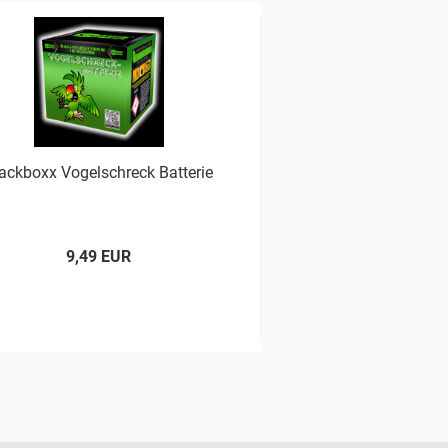
ackboxx Vogelschreck Batterie
Funke Blue 
9,49 EUR
26,66 E