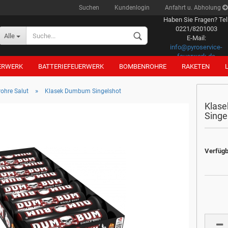
Suchen
Kundenlogin
Anfahrt u. Abholung
Haben Sie Fragen? Tel
0221/8201003
Alle
E-Mail:
info@pyroservice-
feuerwerk.de
ERWERK
BATTERIEFEUERWERK
BOMBENROHRE
RAKETEN
»
ohre Salut
Klasek Dumbum Singelshot
Klas
Singe
Konto erstellen
Verfügb
Passwort vergessen?