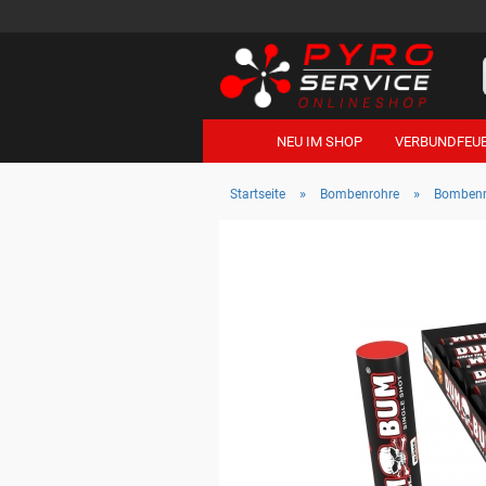
NEU IM SHOP
VERBUNDFEU
»
»
Startseite
Bombenrohre
Bombenr