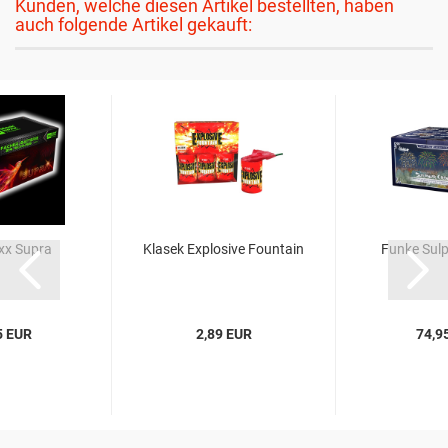
Kunden, welche diesen Artikel bestellten, haben
auch folgende Artikel gekauft:
xx Supra
Klasek Explosive Fountain
Funke Sul
5 EUR
2,89 EUR
74,9