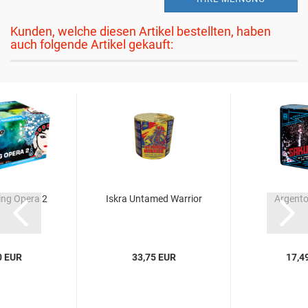
Kunden, welche diesen Artikel bestellten, haben
auch folgende Artikel gekauft:
ing Opera 2
Iskra Untamed Warrior
Argento
0 EUR
33,75 EUR
17,4